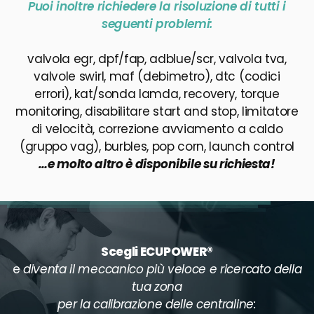
Puoi inoltre richiedere la risoluzione di tutti i
seguenti problemi:
valvola egr, dpf/fap, adblue/scr, valvola tva,
valvole swirl, maf (debimetro), dtc (codici
errori), kat/sonda lamda, recovery, torque
monitoring, disabilitare start and stop, limitatore
di velocità, correzione avviamento a caldo
(gruppo vag), burbles, pop corn, launch control
…e molto altro è disponibile su richiesta!
Scegli ECUPOWER®
e
diventa il meccanico più veloce e ricercato della
tua zona
per la calibrazione delle centraline: